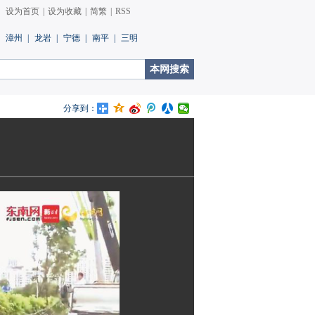
设为首页
|
设为收藏
|
简繁
|
RSS
漳州
|
龙岩
|
宁德
|
南平
|
三明
分享到：