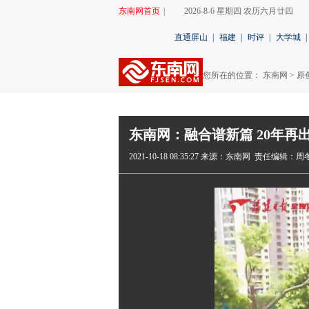
东南网首页
|
2026-8-6 星期四 农历六月廿四
直通屏山
|
福建
|
时评
|
大学城
|
您所在的位置： 东南网 >
原
东南网：融合谱新篇 20年再
2021-10-18 08:35:27
来源：东南网
责任编辑：周