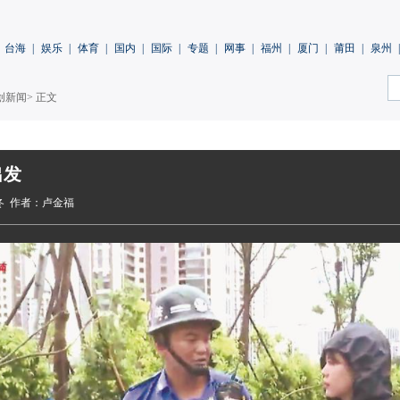
台海
|
娱乐
|
体育
|
国内
|
国际
|
专题
|
网事
|
福州
|
厦门
|
莆田
|
泉州
|
创新闻
> 正文
出发
冬
作者：卢金福