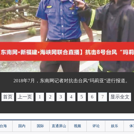
2018年7月，东南网记者对抗击台风“玛莉亚”进行报道。
首页
上一页
1
2
3
4
5
6
7
显示全文
台海
国内
国际
直通屏山
视频
评论
娱乐
体