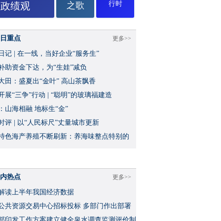
行时
政绩观
之歌
日重点
更多>>
日记 | 在一线，当好企业“服务生”
补助资金下达，为“生娃”减负
大田：盛夏出“金叶” 高山茶飘香
开展“三争”行动 | “聪明”的玻璃福建造
：山海相融 地标生“金”
时评 | 以“人民标尺”丈量城市更新
特色海产养殖不断刷新：养海味整点特别的
内热点
更多>>
解读上半年我国经济数据
公共资源交易中心招标投标 多部门作出部署
部印发工作方案建立健全泉水调查监测评价制