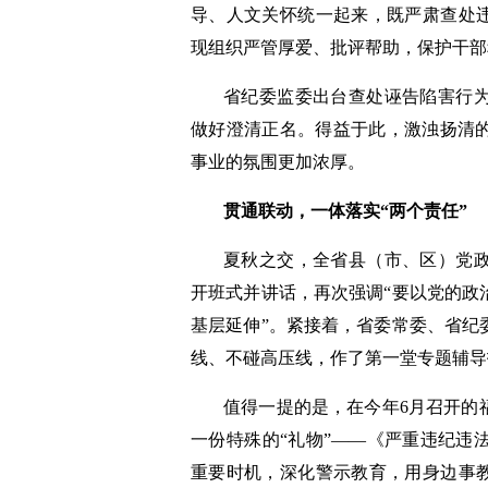
导、人文关怀统一起来，既严肃查处违
现组织严管厚爱、批评帮助，保护干部
省纪委监委出台查处诬告陷害行
做好澄清正名。得益于此，激浊扬清
事业的氛围更加浓厚。
贯通联动，一体落实“两个责任”
夏秋之交，全省县（市、区）党
开班式并讲话，再次强调“要以党的政
基层延伸”。紧接着，省委常委、省纪
线、不碰高压线，作了第一堂专题辅导
值得一提的是，在今年6月召开的
一份特殊的“礼物”——《严重违纪违
重要时机，深化警示教育，用身边事教