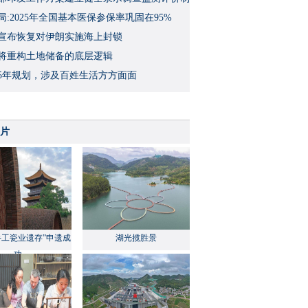
局:2025年全国基本医保参保率巩固在95%
宣布恢复对伊朗实施海上封锁
将重构土地储备的底层逻辑
5年规划，涉及百姓生活方方面面
片
手工瓷业遗存”申遗成
湖光揽胜景
功