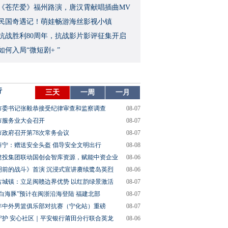
影《苍茫爱》福州路演，唐汉霄献唱插曲MV
民国奇遇记！萌娃畅游海丝影视小镇
念抗战胜利80周年，抗战影片影评征集开启
如何入局“微短剧+ ”
行
三天
一周
一月
市委书记张毅恭接受纪律审查和监察调查
08-07
市服务业大会召开
08-07
市政府召开第78次常务会议
08-07
泰宁：赠送安全头盔 倡导安全文明出行
08-08
建投集团联动国创会智库资源，赋能中资企业
08-06
明前的战斗》首演 沉浸式宣讲赓续鹭岛英烈
08-06
古城镇：立足闽赣边界优势 以红韵绿景激活
08-07
“白海豚”预计在闽浙沿海登陆 福建北部
08-07
26年中外男篮俱乐部对抗赛（宁化站）重磅
08-07
守护 安心社区｜平安银行莆田分行联合英龙
08-06