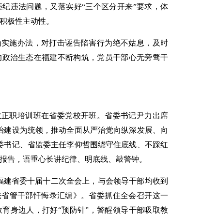
纪违法问题，又落实好“三个区分开来”要求，体
积极性主动性。
为实施办法，对打击诬告陷害行为绝不姑息，及时
的政治生态在福建不断构筑，党员干部心无旁骛干
政正职培训班在省委党校开班。省委书记尹力出席
治建设为统领，推动全面从严治党向纵深发展、向
委书记、省监委主任李仰哲围绕守住底线、不踩红
报告，语重心长讲纪律、明底线、敲警钟。
福建省委十届十二次全会上，与会领导干部均收到
法省管干部忏悔录汇编》。省委抓住全会召开这一
育身边人，打好“预防针”，警醒领导干部吸取教