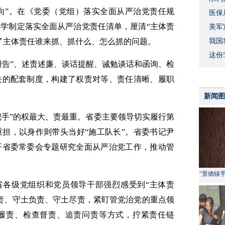
“向”。在《党委（党组）落实全面从严治党责任规
度
医保
学制定落实全面从严治党责任清单，厘清“主体责
美军
了主体责任谁来抓、抓什么、怎么抓的问题。
我国
这份
报告”、述责述廉、谈话提醒、诫勉谈话和函询、检
关的配套制度，构建了权责对等、责任清晰、履职
新闻图
把手”的权最大、责最重。省委主要领导切实履行第
担，以身作则带头当好“施工队长”。省委书记尹
开省委常委会专题研究全面从严治党工作，推动管
“景德镇
省各级党组织和党员领导干部强烈感受到“主体责
责、守土负责、守土尽责，紧盯管党治党的重点领
履责、检查督责、追责问责等方式，拧紧责任链