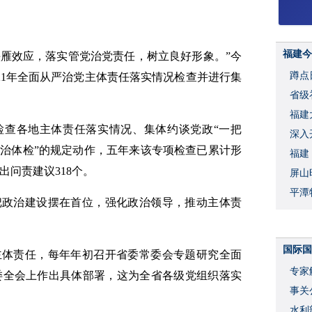
福建今
头雁效应，落实管党治党责任，树立良好形象。”今
蹲点
21年全面从严治党主体责任落实情况检查并进行集
省级
福建
检查各地主体责任落实情况、集体约谈党政“一把
深入
政治体检”的规定动作，五年来该专项检查已累计形
福建
出问责建议318个。
屏山
平潭
把政治建设摆在首位，强化政治领导，推动主体责
国际国
主体责任，每年年初召开省委常委会专题研究全面
专家
委全会上作出具体部署，这为全省各级党组织落实
事关
水利