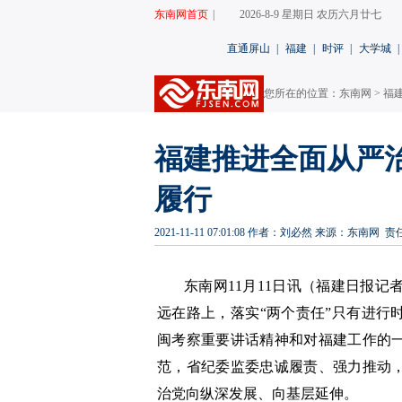
东南网首页
|
2026-8-9 星期日 农历六月廿七
直通屏山
|
福建
|
时评
|
大学城
|
您所在的位置：
东南网
>
福
福建推进全面从严
履行
2021-11-11 07:01:08
作者：刘必然
来源：东南网
责
东南网11月11日讯（福建日报记
远在路上，落实“两个责任”只有进行
闽考察重要讲话精神和对福建工作的
范，省纪委监委忠诚履责、强力推动
治党向纵深发展、向基层延伸。