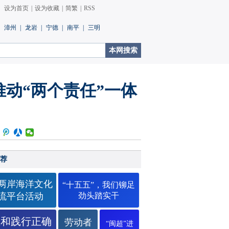
设为首页
|
设为收藏
|
简繁
|
RSS
漳州
|
龙岩
|
宁德
|
南平
|
三明
动“两个责任”一体
荐
26两岸海洋文化
“十五五”，我们铆足
流平台活动
劲头踏实干
立和践行正确
劳动者
“闽超”进