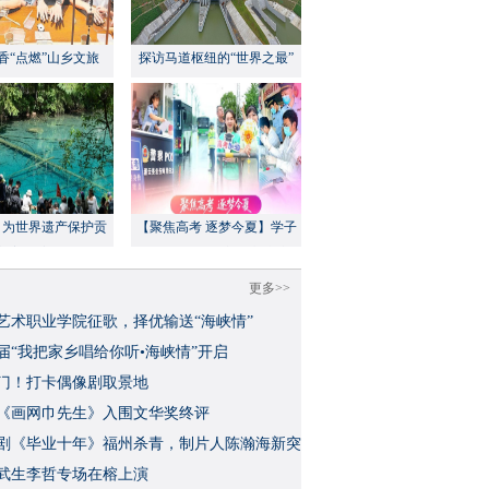
香“点燃”山乡文旅
探访马道枢纽的“世界之最”
：为世界遗产保护贡
【聚焦高考 逐梦今夏】学子
方案”｜美丽中国行
执笔追梦，各方同心护航
更多>>
艺术职业学院征歌，择优输送“海峡情”
三届“我把家乡唱给你听•海峡情”开启
门！打卡偶像剧取景地
《画网巾先生》入围文华奖终评
视剧《毕业十年》福州杀青，制片人陈瀚海新突
武生李哲专场在榕上演