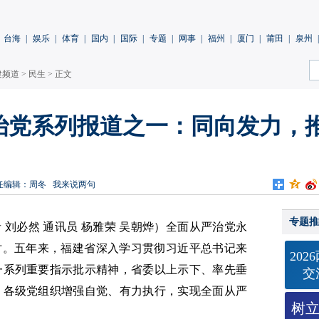
台海
|
娱乐
|
体育
|
国内
|
国际
|
专题
|
网事
|
福州
|
厦门
|
莆田
|
泉州
|
建频道
>
民生
> 正文
治党系列报道之一：同向发力，推
任编辑：周冬
我来说两句
专题推
者 刘必然 通讯员 杨雅荣 吴朝烨）全面从严治党永
时。五年来，福建省深入学习贯彻习近平总书记来
20
一系列重要指示批示精神，省委以上示下、率先垂
交
，各级党组织增强自觉、有力执行，实现全面从严
树