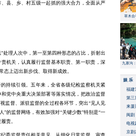
市、县、乡、村五级一起抓的强大合力，全面从严
草木合
态”处理人次中，第一至第四种形态的占比，折射出
专责机关，认真履行监督基本职责、第一职责，深
九寨沟
献“中国
成常态上迈出新步伐、取得新成效。
娱 乐
督的持续引领。五年来，全省各级纪检监察机关紧
福建
神和党中央重大决策部署等落实情况，把政治监督
​第
视监督、派驻监督的全过程各环节，突出“见人见
来厦
人”的监督网络，有效加强对“关键少数”特别是“一
闽剧
责履责。
​电
破
京剧
实纪委监督责任相关意见，从细化日常监督、审查