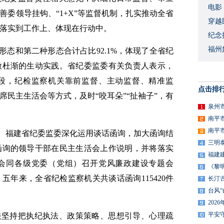
​电
委领导挂钩、“1+X”等监督机制，扎实推动全省
穿越
落实到工作上、体现在行动中。
​纪
福州
形态和第二种形态合计占比92.1%，体现了全省纪
微杜渐的生动实践。省纪委监委有关负责人表示，
段，纪检监察机关靠前监督、主动监督、精准监
点击排
民主生活会等方式，及时“咬耳朵”“扯袖子”，有
泉州
南平
南平
”。福建省纪委监委深化运用谈话函询，加大函询结
三明
函询的领导干部在民主生活会上作说明，并将落实
福建
会同各级党委（党组）召开党风廉政建设专题会
《黎
年来，全省纪检监察机关共谈话函询115420件
长汀
台风
20
平安
关坚持把执纪执法、政策策略、思想引导、心理疏