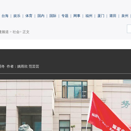
台海
|
娱乐
|
体育
|
国内
|
国际
|
专题
|
网事
|
福州
|
厦门
|
莆田
|
泉州
|
建频道
>
社会
> 正文
周冬
作者：姚雨欣 范芸芸