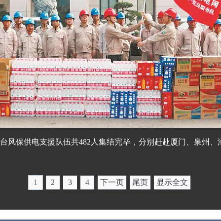
抗台风保供电支援队伍共482人集结完毕，分别赶赴厦门、泉州、
1
2
3
4
下一页
尾页
显示全文