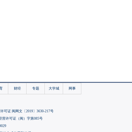
育
财经
专题
大学城
网事
可证 闽网文〔2019〕3630-217号
经营许可证（闽）字第085号
029