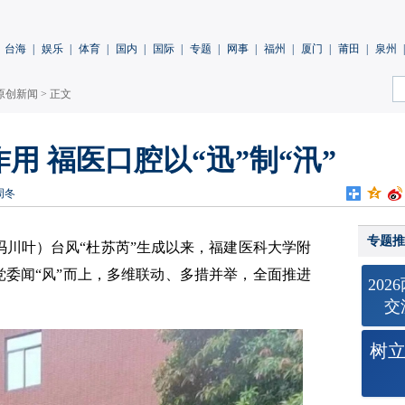
台海
|
娱乐
|
体育
|
国内
|
国际
|
专题
|
网事
|
福州
|
厦门
|
莆田
|
泉州
|
原创新闻
> 正文
用 福医口腔以“迅”制“汛”
周冬
专题推
 冯川叶）台风“杜苏芮”生成以来，福建医科大学附
党委闻“风”而上，多维联动、多措并举，全面推进
20
交
树