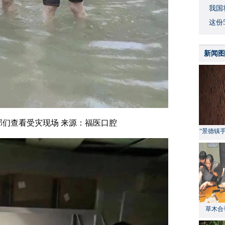
我国
这份
新闻图
部们查看受灾现场 来源：福医口腔
“景德镇
草木合