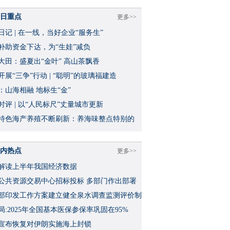
日重点
更多>>
日记 | 在一线，当好企业“服务生”
补助资金下达，为“生娃”减负
大田：盛夏出“金叶” 高山茶飘香
开展“三争”行动 | “聪明”的玻璃福建造
：山海相融 地标生“金”
时评 | 以“人民标尺”丈量城市更新
特色海产养殖不断刷新：养海味整点特别的
内热点
更多>>
解读上半年我国经济数据
公共资源交易中心招标投标 多部门作出部署
部印发工作方案建立健全泉水调查监测评价制
局:2025年全国基本医保参保率巩固在95%
宣布恢复对伊朗实施海上封锁