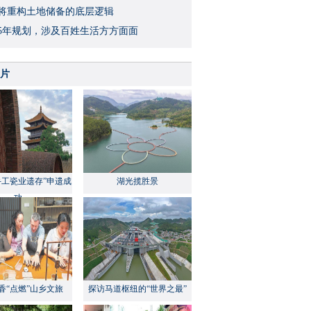
将重构土地储备的底层逻辑
5年规划，涉及百姓生活方方面面
片
手工瓷业遗存”申遗成
湖光揽胜景
功
香“点燃”山乡文旅
探访马道枢纽的“世界之最”