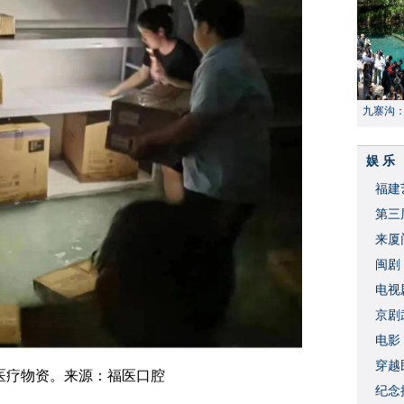
九寨沟
献“中国
娱 乐
福建
​第
来厦
闽剧
​电
破
京剧
​电
穿越
医疗物资。来源：福医口腔
​纪