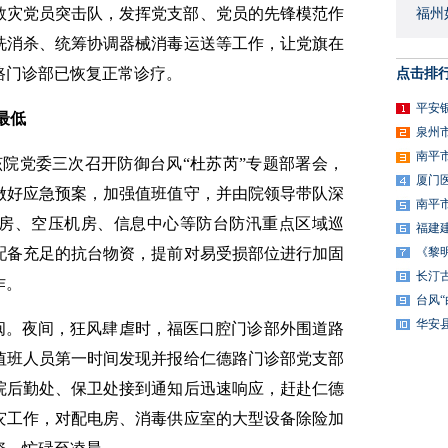
救灾党员突击队，发挥党支部、党员的先锋模范作
福州
洗消杀、统筹协调器械消毒运送等工作，让党旗在
路门诊部已恢复正常诊疗。
点击排
平安
最低
泉州
南平
日，该院党委三次召开防御台风“杜苏芮”专题部署会，
厦门
做好应急预案，加强值班值守，并由院领导带队深
南平
房、空压机房、信息中心等防台防汛重点区域巡
福建
配备充足的抗台物资，提前对易受损部位进行加固
《黎
长汀
作。
台风
华安
袭闽。夜间，狂风肆虐时，福医口腔门诊部外围道路
值班人员第一时间发现并报给仁德路门诊部党支部
院后勤处、保卫处接到通知后迅速响应，赶赴仁德
灾工作，对配电房、消毒供应室的大型设备除险加