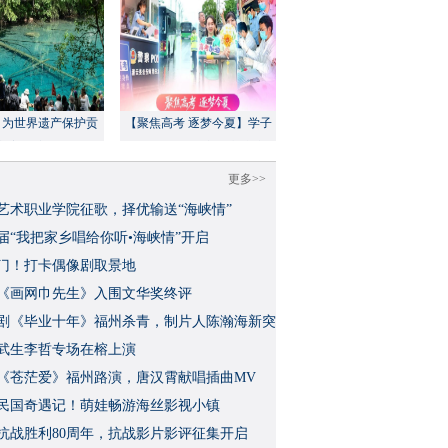
：为世界遗产保护贡
【聚焦高考 逐梦今夏】学子
方案”｜美丽中国行
执笔追梦，各方同心护航
更多>>
艺术职业学院征歌，择优输送“海峡情”
三届“我把家乡唱给你听•海峡情”开启
门！打卡偶像剧取景地
《画网巾先生》入围文华奖终评
视剧《毕业十年》福州杀青，制片人陈瀚海新突
武生李哲专场在榕上演
影《苍茫爱》福州路演，唐汉霄献唱插曲MV
民国奇遇记！萌娃畅游海丝影视小镇
念抗战胜利80周年，抗战影片影评征集开启