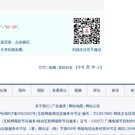
现
”--“
扫一扫
”。
览该页面，点击确定。
，分享到朋友圈。
扫描关注官方微信
大
中
打印
|
收藏
|
发给好友
【字号
小
】
台海
国内
国际
直通屏山
视频
评论
娱乐
体
关于我们
|
广告服务
|
网站地图
|
网站公告
号(
闽ICP备05022042号
) 互联网新闻信息服务许可证 编号：35120170001 网络文化经营许
互联网视听节目服务/移动互联网视听节目服务）证号：1310572 广播电视节目制作
出版服务许可证 （署）网出证（闽）字第018号 增值电信业务经营许可证 闽B2-20100