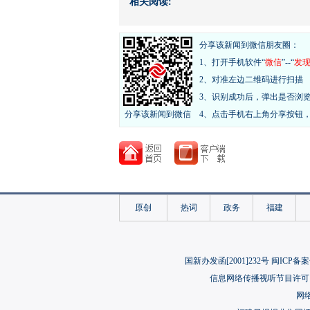
相关阅读:
分享该新闻到微信朋友圈：
1、打开手机软件“
微信
”--“
发
2、对准左边二维码进行扫描
3、识别成功后，弹出是否浏
分享该新闻到微信
4、点击手机右上角分享按钮
原创
热词
政务
福建
国新办发函[2001]232号 闽ICP备案
信息网络传播视听节目许可（
网络