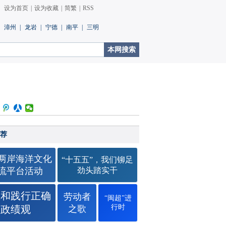
设为首页
|
设为收藏
|
简繁
|
RSS
漳州
|
龙岩
|
宁德
|
南平
|
三明
荐
26两岸海洋文化
“十五五”，我们铆足
流平台活动
劲头踏实干
立和践行正确
劳动者
“闽超”进
行时
政绩观
之歌