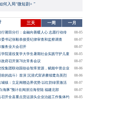
如何入局“微短剧+ ”
行
三天
一周
一月
银行莆田分行：金融向善暖人心 志愿行动传
08-05
市委书记张毅恭接受纪律审查和监察调查
08-07
市服务业大会召开
08-07
医学院退役复学大学生暑期社会实践守护儿童
08-05
市政府召开第78次常务会议
08-07
建投集团联动国创会智库资源，赋能中资企业
08-06
明前的战斗》首演 沉浸式宣讲赓续鹭岛英烈
08-06
古城镇：立足闽赣边界优势 以红韵绿景激活
08-07
“白海豚”预计在闽浙沿海登陆 福建北部
08-07
县召开全县重点货运源头企业治超工作集体约
08-05