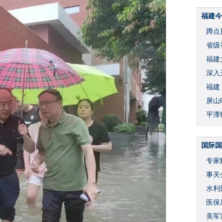
福建今
蹲点
省级
福建
深入
福建
屏山
平潭
国际国
专家
事关
水利
度
医保
美军