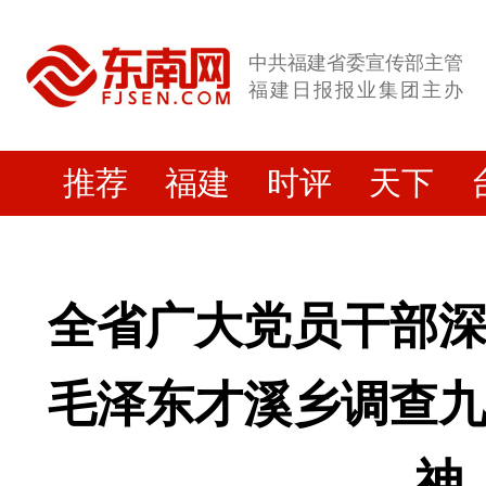
1
8
中共福建省委宣传部主管
日，
福建日报报业集团主办
纪
念
毛
推荐
福建
时评
天下
泽
东
才
溪
乡
全省广大党员干部
调
查
9
毛泽东才溪乡调查
0
周
年
神
座