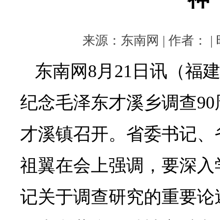
谈
会
在
来源：东南网 | 作者： | 时
上
杭
东南网8月21日讯（福
县
才
溪
纪念毛泽东才溪乡调查9
镇
召
才溪镇召开。省委书记、
开。
祖翼在会上强调，要深入
记关于调查研究的重要论