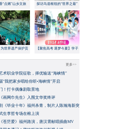
香“点燃”山乡文旅
探访马道枢纽的“世界之最”
：为世界遗产保护贡
【聚焦高考 逐梦今夏】学子
方案”｜美丽中国行
执笔追梦，各方同心护航
更多>>
艺术职业学院征歌，择优输送“海峡情”
三届“我把家乡唱给你听•海峡情”开启
门！打卡偶像剧取景地
《画网巾先生》入围文华奖终评
视剧《毕业十年》福州杀青，制片人陈瀚海新突
武生李哲专场在榕上演
影《苍茫爱》福州路演，唐汉霄献唱插曲MV