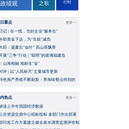
行时
政绩观
之歌
日重点
更多>>
日记 | 在一线，当好企业“服务生”
补助资金下达，为“生娃”减负
大田：盛夏出“金叶” 高山茶飘香
开展“三争”行动 | “聪明”的玻璃福建造
：山海相融 地标生“金”
时评 | 以“人民标尺”丈量城市更新
特色海产养殖不断刷新：养海味整点特别的
内热点
更多>>
解读上半年我国经济数据
公共资源交易中心招标投标 多部门作出部署
部印发工作方案建立健全泉水调查监测评价制