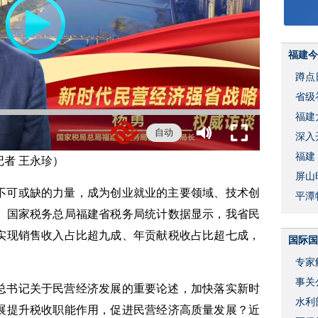
福建今
蹲点
省级
福建
自动
深入
福建
记者 王永珍）
屏山
不可或缺的力量，成为创业就业的主要领域、技术创
平潭
。国家税务总局福建省税务局统计数据显示，我省民
实现销售收入占比超九成、年贡献税收占比超七成，
国际国
专家
事关
总书记关于民营经济发展的重要论述，加快落实新时
水利
展提升税收职能作用，促进民营经济高质量发展？近