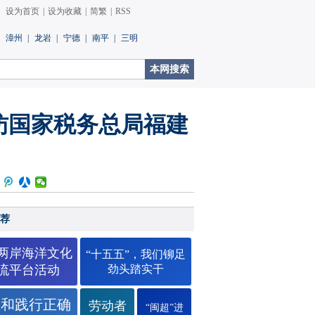
设为首页
|
设为收藏
|
简繁
|
RSS
漳州
|
龙岩
|
宁德
|
南平
|
三明
访国家税务总局福建
荐
26两岸海洋文化
“十五五”，我们铆足
流平台活动
劲头踏实干
立和践行正确
劳动者
“闽超”进