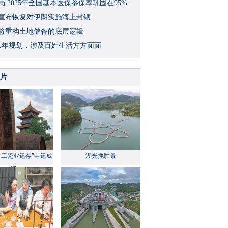
局:2025年全国基本医保参保率巩固在95%
宣布恢复对伊朗实施海上封锁
将重构土地储备的底层逻辑
5年规划，涉及百姓生活方方面面
片
手工瓷业遗存”申遗成
湖光揽胜景
功