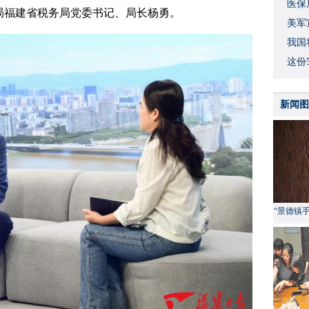
度
医保
局福建省税务局党委书记、局长杨勇。
美军
我国
这份
新闻图
“景德镇