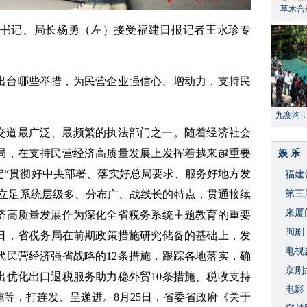
草木合
书记、局长杨勇（左）接受福建日报记者王永珍专
出台哪些举措，为民营企业强信心、增动力，支持民
九寨沟
交道最广泛、最频繁的执法部门之一。随着经济社会
献“中国
局，在支持民营经济高质量发展上发挥着越来越重要
娱 乐
定“贯彻好中央部署、落实好总局要求、服务好地方发
福建
，立足系统层级多、分布广、战线长的特点，贯通接续
​第
来厦
济高质量发展作为深化全省税务系统主题教育的重要
闽剧
1日，省税务局在前期政策措施研究储备的基础上，发
​电
代民营经济强省战略的12条措施，跟踪各地落实，确
破
京剧
出优化出口退税服务助力稳外贸10条措施、税收支持
​电
施等，打连发、呈递进。8月25日，省委省政府《关于