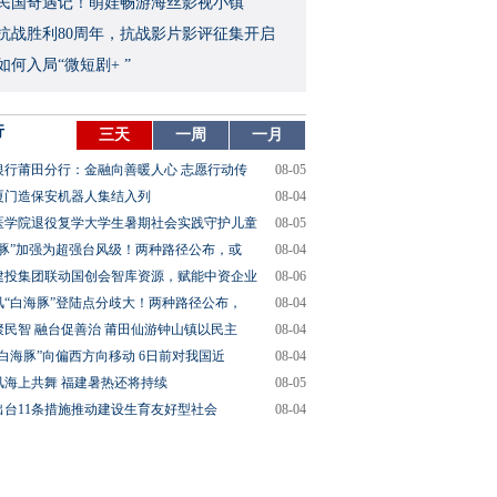
民国奇遇记！萌娃畅游海丝影视小镇
念抗战胜利80周年，抗战影片影评征集开启
如何入局“微短剧+ ”
行
三天
一周
一月
银行莆田分行：金融向善暖人心 志愿行动传
08-05
厦门造保安机器人集结入列
08-04
医学院退役复学大学生暑期社会实践守护儿童
08-05
海豚”加强为超强台风级！两种路径公布，或
08-04
建投集团联动国创会智库资源，赋能中资企业
08-06
风“白海豚”登陆点分歧大！两种路径公布，
08-04
聚民智 融台促善治 莆田仙游钟山镇以民主
08-04
“白海豚”向偏西方向移动 6日前对我国近
08-04
风海上共舞 福建暑热还将持续
08-05
出台11条措施推动建设生育友好型社会
08-04