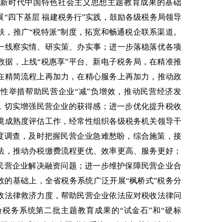
平新时代中国特色社会主义思想主题教育成果的基础
“四下基层 福建税务行”实践，鼓励各级税务局领导
扶，推广“税特派”制度，拓宽和畅通税企联系渠道。
一线察实情、研实策、办实事；进一步落稳落优各项
数据，上线“税惠享”平台、新电子税务局，在精准推
在精简流程上再加力，在精心服务上再加力，推动政
性举措帮助民营企业“减”负增效，推动民营经济发
单，切实增强民营企业的获得感；进一步优化提升税收
境成熟度评估工作，经常性组织各级税务机关领导干
意度调查，及时把握民营企业急难愁盼，综合施策，接
法，推动办税缴费流程更优、效率更高、服务更好；
助民营企业解决融资问题；进一步维护保障民营企业合
效的基础上，全省税务系统广泛开展“枫桥式”税务分
收法律救济力度，帮助民营企业依法应对税收法律问
税务系统第二批主题教育成果的“试金石”和“硬标