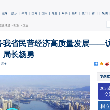
台海
|
娱乐
|
体育
|
国内
|
国际
|
专题
|
网事
|
福州
|
厦门
|
莆田
|
泉州
|
福建频道
>
时政
> 正文
务我省民营经济高质量发展——
、局长杨勇
：周冬
专题推
20
交
树