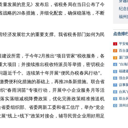
穿越
质量发展的意见》发布后，省税务局在当日公布了今
​纪
省战略的20条措施，并细化配套，确保稳落地，不断
福州
点击排
营经济发展壮大的重要支撑。我省税务部门如何为民
平安
百台
建设所需，于今年2月推出“项目管家”税收服务，各
厦门
个重大项目；并接续推出税收特派员等举措，密切税企
“白
福建
问题近千个。连续第十年开展“便民办税春风行动”。
强台
税缴费便利化措施的基础上，再推28条新措施。联合省
议事
织“春雨润苗”专项行动，开展中小企业服务月等活
台风
。落实落细减税降费政策，优化完善政策精准推送机
双台
漳州
联合省委组织部、省委两新工委和省工信厅，举办“党企
发展“线上+线下”政策对接会，辅导民营企业用好用足