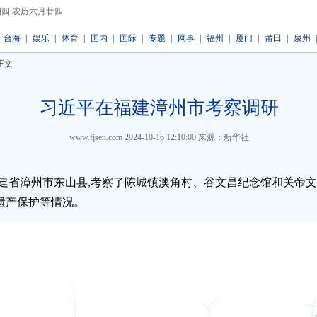
 星期四 农历六月廿四
台海
|
娱乐
|
体育
|
国内
|
国际
|
专题
|
网事
|
福州
|
厦门
|
莆田
|
泉州
|
正文
习近平在福建漳州市考察调研
www.fjsen.com
2024-10-16 12:10:00
来源：新华社
福建省漳州市东山县,考察了陈城镇澳角村、谷文昌纪念馆和关帝
遗产保护等情况。