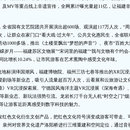
》及MV等重点线上非遗宣传，全网累计曝光量超11亿，让福建
全省国有文艺院团共开展演出超600场、观演超117万人次，“
次，让群众在家门口“看大戏·过大年”。公共文化惠民生，全省联动
动1000多场，推出《土楼里飘出“梦想的声音”》、夜市“百姓
嵘岁月——福建苏区文物展”“宋词里的福建”“我与文物有个约会
万，同比增长10.24%，让市民游客在艺术熏陶中感受文化年味。
统地标演绎国潮风，福建博物院、福州三坊七巷等推出的XR沉浸
浸剧场等新业态，吸引人流量超百万人次，云看展和云旅游让文
堆》VR沉浸探索展、宁德国风海洋主题VR沉浸展《深海奇遇》
”等新业态、新玩法强势引流。龙岩长汀千台无人机“时空之门”
”等让游客近距离感受到数字科技的魅力。
发红色文化衍生文创产品，把红色文化符号演变成游客可带走、可
%。泉州对世界文化遗产洛阳桥进行三维重建和空间定位，通过音