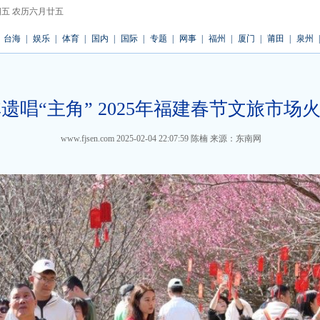
 星期五 农历六月廿五
台海
|
娱乐
|
体育
|
国内
|
国际
|
专题
|
网事
|
福州
|
厦门
|
莆田
|
泉州
|
遗唱“主角” 2025年福建春节文旅市场
www.fjsen.com
2025-02-04 22:07:59
陈楠
来源：东南网