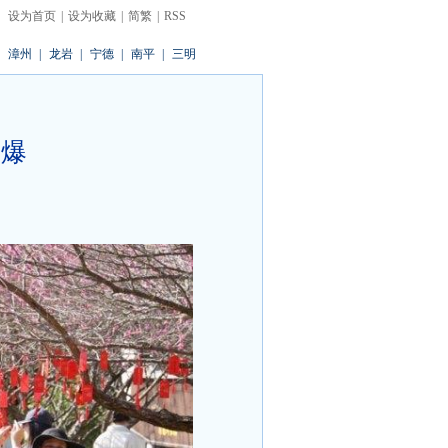
设为首页
|
设为收藏
|
简繁
|
RSS
漳州
|
龙岩
|
宁德
|
南平
|
三明
火爆