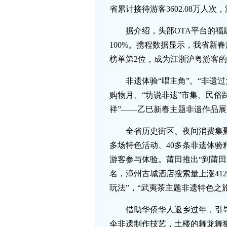
省累计接待游客3602.08万人次，
据介绍，头部OTA平台的
100%。携程数据显示，我省新
榜单第2位，成为江浙沪粤游客的
非遗体验“唱主角”。“非遗
购物月、“坊说非遗”市集、民俗
祥”——乙巳新春主题非遗作品
全省历史街区、夜间消费集聚
多场特色活动、40多条非遗体验
游客参与体验。莆田推出“到莆田过
名，漳州古城酒店搜索量上涨41
玩法”，“武夷茶主题非遗特色之
借助华侨华人返乡过年，引
伞非遗制作技艺，土楼的舞龙舞