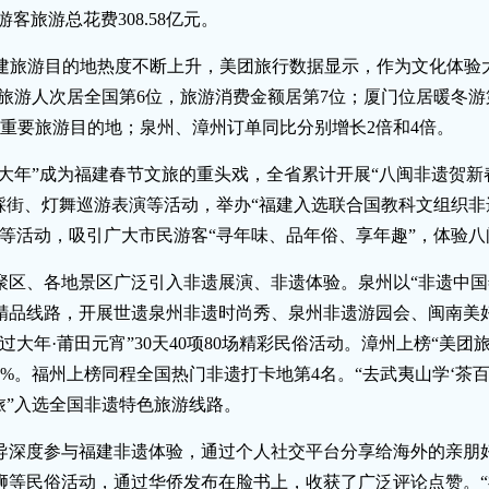
游客旅游总花费308.58亿元。
福建旅游目的地热度不断上升，美团旅行数据显示，作为文化体验
春旅游人次居全国第6位，旅游消费金额居第7位；厦门位居暖冬
重要旅游目的地；泉州、漳州订单同比分别增长2倍和4倍。
过大年”成为福建春节文旅的重头戏，全省累计开展“八闽非遗贺新
踩街、灯舞巡游表演等活动，举办“福建入选联合国教科文组织非
展等活动，吸引广大市民游客“寻年味、品年俗、享年趣”，体验
区、各地景区广泛引入非遗展演、非遗体验。泉州以“非遗中国年
精品线路，开展世遗泉州非遗时尚秀、泉州非遗游园会、闽南美好
大年·莆田元宵”30天40项80场精彩民俗活动。漳州上榜“美团
2%。福州上榜同程全国热门非遗打卡地第4名。“去武夷山学‘茶百
旅”入选全国非遗特色旅游线路。
导深度参与福建非遗体验，通过个人社交平台分享给海外的亲朋
狮等民俗活动，通过华侨发布在脸书上，收获了广泛评论点赞。“