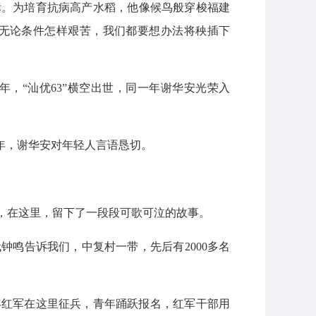
标。为培育抗病高产水稻，他像候鸟般穿梭福建
“无论条件怎样艰苦，我们都要想办法将秧插下
年，“汕优63”横空出世，同一年谢华安光荣入
年，谢华安对年轻人言语恳切。
分，在这里，留下了一段段可歌可泣的故事。
钟鸣告诉我们，中复村一带，先后有2000多名
当年红军在这里征兵，青年踊跃报名，红军干部用