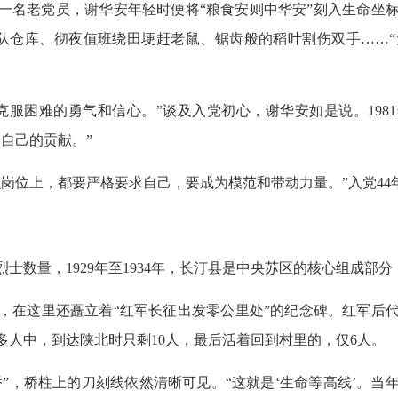
一名老党员，谢华安年轻时便将“粮食安则中华安”刻入生命坐
产队仓库、彻夜值班绕田埂赶老鼠、锯齿般的稻叶割伤双手……
。
服困难的勇气和信心。”谈及入党初心，谢华安如是说。1981
自己的贡献。”
岗位上，都要严格要求自己，要成为模范和带动力量。”入党44
士数量，1929年至1934年，长汀县是中央苏区的核心组成部
，在这里还矗立着“红军长征出发零公里处”的纪念碑。红军后代
0多人中，到达陕北时只剩10人，最后活着回到村里的，仅6人。
桥”，桥柱上的刀刻线依然清晰可见。“这就是‘生命等高线’。