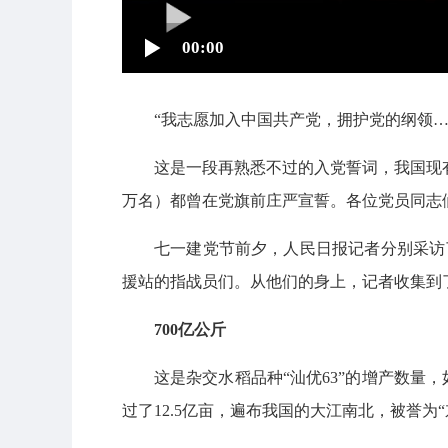
00:00
“我志愿加入中国共产党，拥护党的纲领…
这是一段再熟悉不过的入党誓词，我国现有的99
万名）都曾在党旗前庄严宣誓。各位党员同志
七一建党节前夕，人民日报记者分别采访
援站的指战员们。从他们的身上，记者收集到
700亿公斤
这是杂交水稻品种“汕优63”的增产数量，
过了12.5亿亩，遍布我国的大江南北，被誉为“