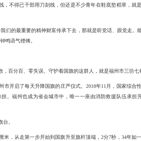
低标线，不得已干部用刀刻线，但还是不少青年在鞋底垫稻草，就
给我们的最重要的精神财富传承下去，那就是听党话、跟党走。能
，钟鸣语气铿锵。
次数，百分百、零失误。守护着国旗的这群人，就是福州市三坊七
，福州市开启了每天升降国旗的庄严仪式。2018年11月，国家综
承担。福州也成为省会城市中，唯一一座由消防救援队伍承担升
旗台。
5厘米，从走第一步开始到国旗升至旗杆顶端，2分7秒，34年