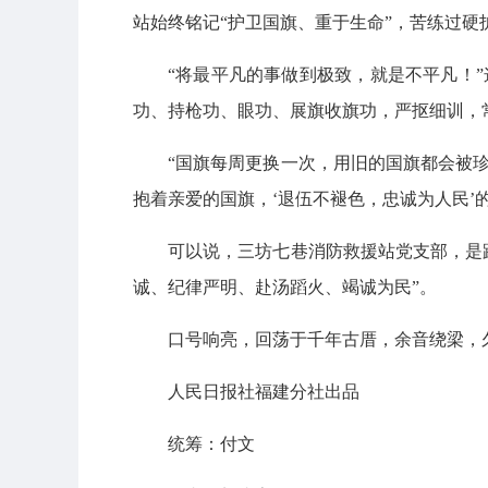
站始终铭记“护卫国旗、重于生命”，苦练过硬
“将最平凡的事做到极致，就是不平凡！
功、持枪功、眼功、展旗收旗功，严抠细训，
“国旗每周更换一次，用旧的国旗都会被
抱着亲爱的国旗，‘退伍不褪色，忠诚为人民’
可以说，三坊七巷消防救援站党支部，是
诚、纪律严明、赴汤蹈火、竭诚为民”。
口号响亮，回荡于千年古厝，余音绕梁，
人民日报社福建分社出品
统筹：付文