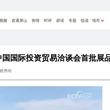
视频
直通屏山
舆情
时评
辟谣
专题
悦读
地市
中国国际投资贸易洽谈会首批展
蔡秀明