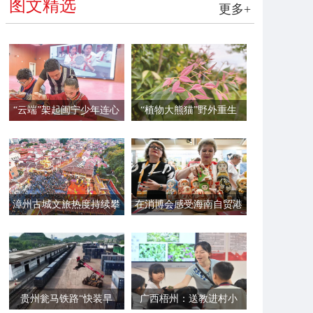
图文精选
更多+
“云端”架起闽宁少年连心
“植物大熊猫”野外重生
桥
漳州古城文旅热度持续攀
在消博会感受海南自贸港
升
的“国际范”
贵州瓮马铁路“快装早
广西梧州：送教进村小