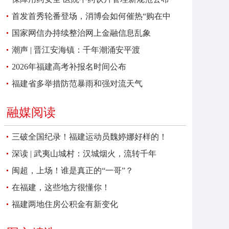
首发首秀轮番登场，消博会如何催热“购在中
国”？
国家网信办持续整治网上金融信息乱象
潮声 | 晋江安海镇：千年潮涌安平渡
2026年福建高考补报名时间公布
福建省多举措防范暴雨和强对流天气
融媒阅读
三破全国纪录！福建运动员魏婷娜好样的！
深读 | 武夷山城村：汉城烟火，流转千年
闽超，上场！谁是真正的“一哥”？
在福建，这些地方很懂你！
福建两地住房公积金有新变化