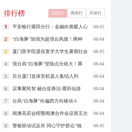
运”助春耕
排行榜
日排行
周排行
月排行
平安银行莆田分行：金融向善暖人心
08-05
“白海豚”加强为超强台风级！两种
08-04
厦门医学院退役复学大学生暑期社会
08-05
强台风“白海豚”登陆点分歧大！两
08-04
百台厦门造保安机器人集结入列
08-04
议事聚民智 融台促善治 莆田仙游
08-04
台风“白海豚”向偏西方向移动 6
08-04
闽澳高层会晤暨闽澳合作会议第五次
08-04
警银联动话反诈 同心守护群众“钱
08-05