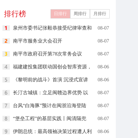
礼在里约举行
岗”
排行榜
日排行
周排行
月排行
泉州市委书记张毅恭接受纪律审查和
08-07
南平市服务业大会召开
08-07
南平市政府召开第78次常务会议
08-07
福建建投集团联动国创会智库资源，
08-06
《黎明前的战斗》首演 沉浸式宣讲
08-06
长汀古城镇：立足闽赣边界优势 以
08-07
台风“白海豚”预计在闽浙沿海登陆
08-07
“堡垒工程”的基层实践丨闽清隔兜
08-07
伊朗总统：最高领袖决策过程遭人利
08-06