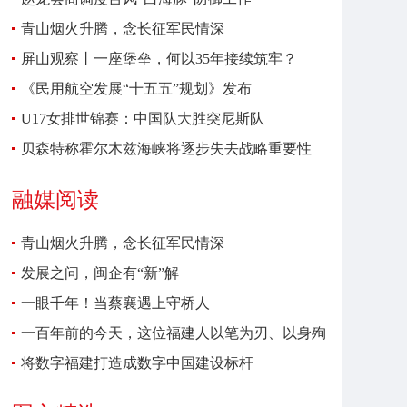
青山烟火升腾，念长征军民情深
屏山观察丨一座堡垒，何以35年接续筑牢？
《民用航空发展“十五五”规划》发布
U17女排世锦赛：中国队大胜突尼斯队
贝森特称霍尔木兹海峡将逐步失去战略重要性
融媒阅读
青山烟火升腾，念长征军民情深
发展之问，闽企有“新”解
一眼千年！当蔡襄遇上守桥人
一百年前的今天，这位福建人以笔为刃、以身殉
报
将数字福建打造成数字中国建设标杆