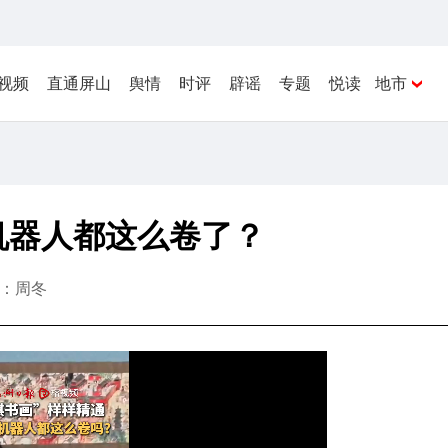
视频
直通屏山
舆情
时评
辟谣
专题
悦读
地市
机器人都这么卷了？
：周冬