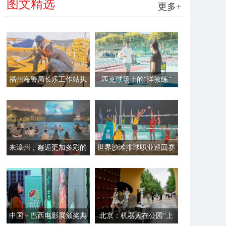
图文精选
更多+
福州海警局长乐工作站执
匹克球场上的“洋教练”
法员帮助渔民加固渔排
来漳州，邂逅更加多彩的
世界沙滩排球职业巡回赛
夏夜
平潭站开赛
中国－巴西电影展颁奖典
北京：机器人在公园“上