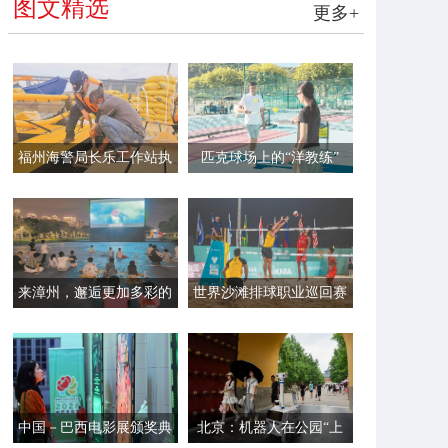
图文精选
更多+
福州海警局长乐工作站执
匹克球场上的“洋教练”
法员帮助渔民加固渔排
来漳州，邂逅更加多彩的
世界沙滩排球职业巡回赛
夏夜
平潭站开赛
中国－巴西电影展颁奖典
北京：机器人在公园“上