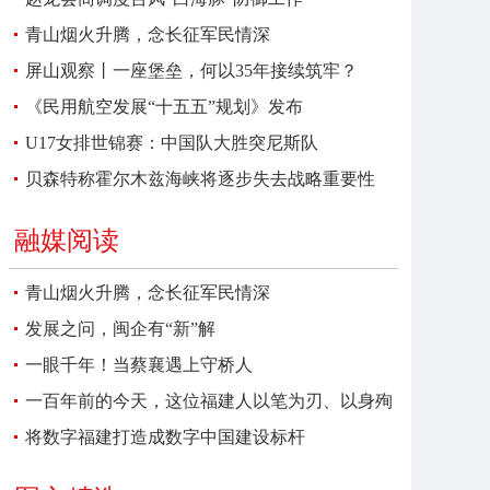
青山烟火升腾，念长征军民情深
屏山观察丨一座堡垒，何以35年接续筑牢？
《民用航空发展“十五五”规划》发布
U17女排世锦赛：中国队大胜突尼斯队
贝森特称霍尔木兹海峡将逐步失去战略重要性
融媒阅读
青山烟火升腾，念长征军民情深
发展之问，闽企有“新”解
一眼千年！当蔡襄遇上守桥人
一百年前的今天，这位福建人以笔为刃、以身殉
报
将数字福建打造成数字中国建设标杆