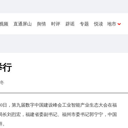
视频
直通屏山
舆情
时评
辟谣
专题
悦读
地市
举行
冬
月30日，第九届数字中国建设峰会工业智能产业生态大会在福
局长刘烈宏，福建省委副书记、福州市委书记郭宁宁，中国
辞。