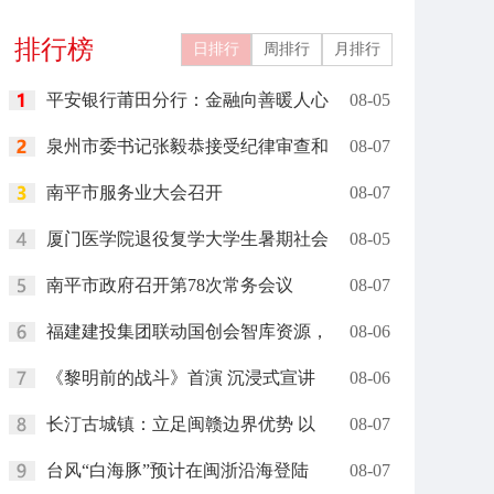
礼在里约举行
岗”
排行榜
日排行
周排行
月排行
平安银行莆田分行：金融向善暖人心
08-05
泉州市委书记张毅恭接受纪律审查和
08-07
南平市服务业大会召开
08-07
厦门医学院退役复学大学生暑期社会
08-05
南平市政府召开第78次常务会议
08-07
福建建投集团联动国创会智库资源，
08-06
《黎明前的战斗》首演 沉浸式宣讲
08-06
长汀古城镇：立足闽赣边界优势 以
08-07
台风“白海豚”预计在闽浙沿海登陆
08-07