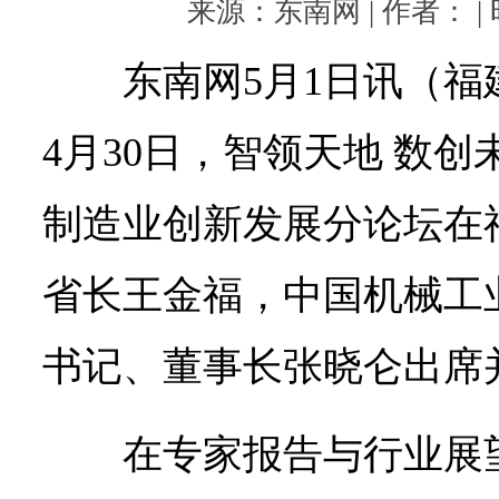
来源：东南网 | 作者： | 时
I
+农
东南网5月1日讯（福
业、
制
造
4月30日，智领天地 数创
业”创
新
发
制造业创新发展分论坛在
展，
从
省长王金福，中国机械工
不
同
视
书记、董事长张晓仑出席
角
分
享
在专家报告与行业展
前
沿