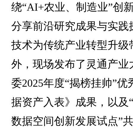
绕“AI+农业、制造业”
研
究
成
分享前沿研究成果与实践
果
与
技术为传统产业转型升级
实
践
探
外，现场发布了灵通产业
索，
剖
析
委2025年度“揭榜挂帅”
人
工
据资产入表》成果，以及
智
能
技
数据空间创新发展试点”
术
为