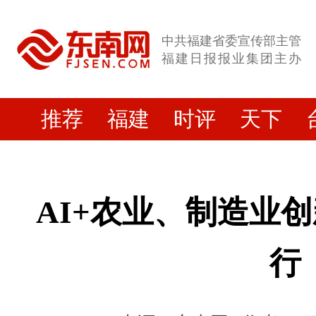
在
专
中共福建省委宣传部主管
家
福建日报报业集团主办
报
告
与
推荐
福建
时评
天下
行
业
展
望
环
AI+农业、制造业
节，
与
会
行
嘉
宾
围
绕“A