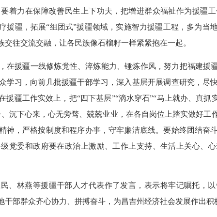
。要着力在保障改善民生上下功夫，把增进群众福祉作为援疆工
疗援疆，拓展“组团式”援疆领域，实施智力援疆工程，多为当
族交往交流交融，让各民族像石榴籽一样紧紧抱在一起。
，在援疆一线修炼党性、淬炼能力、锤炼作风，努力把福建援疆
众学习，向前几批援疆干部学习，深入基层开展调查研究，尽
援疆工作实效上，把“四下基层”“滴水穿石”“马上就办、真抓
子、沉下心来，心无旁骛、兢兢业业，在各自岗位上踏实做好工
精神，严格按制度和程序办事，守牢廉洁底线。要始终团结奋
各级党委和政府要在政治上激励、工作上支持、生活上关心、心
卫民、林燕等援疆干部人才代表作了发言，表示将牢记嘱托，以
地干部群众齐心协力、拼搏奋斗，为昌吉州经济社会发展作出积