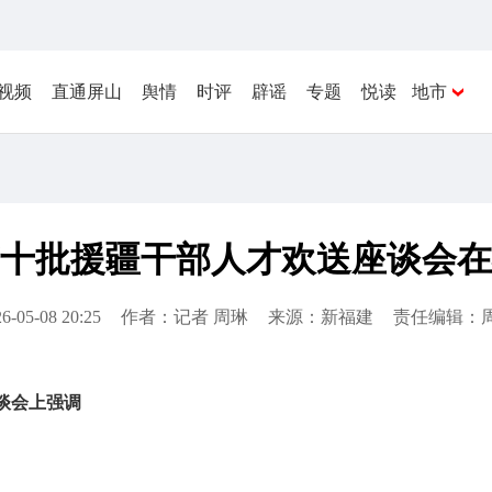
视频
直通屏山
舆情
时评
辟谣
专题
悦读
地市
十批援疆干部人才欢送座谈会在
6-05-08 20:25
作者：记者 周琳
来源：新福建
责任编辑：
谈会上强调