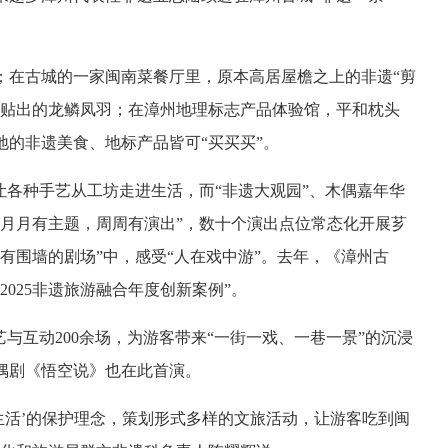
；在古城的一家闽南菜餐厅里，原本高居屋檐之上的非遗“剪
拼贴出的龙鳞凤羽；在漳州地理标志产品体验馆，平和枕头
的非遗美食、地标产品皆可“买买买”。
让各种手艺从工坊走进生活，而“非遗大观园”、木偶嘉年华
“月月有主题，周周有演出”，数十个演出点位常态化开展芗
有围墙的剧场”中，感受“人在戏中游”。去年，《漳州古
025非遗旅游融合年度创新案例”。
与互动200余场，为游客带来“一街一戏、一巷一景”的沉浸
偶剧《悟空说》也在此首演。
生活’的保护理念，策划形式多样的文旅活动，让游客吃到闽