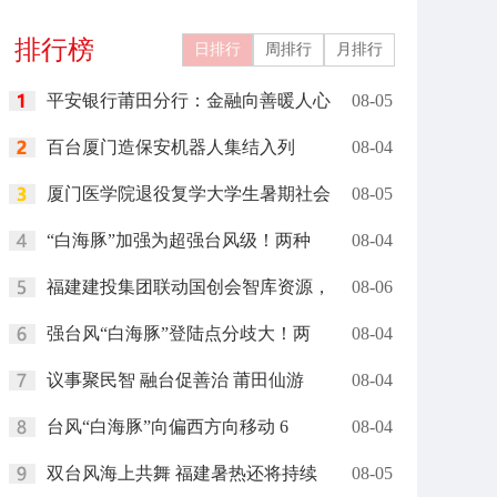
排行榜
日排行
周排行
月排行
平安银行莆田分行：金融向善暖人心
08-05
百台厦门造保安机器人集结入列
08-04
厦门医学院退役复学大学生暑期社会
08-05
“白海豚”加强为超强台风级！两种
08-04
福建建投集团联动国创会智库资源，
08-06
强台风“白海豚”登陆点分歧大！两
08-04
议事聚民智 融台促善治 莆田仙游
08-04
台风“白海豚”向偏西方向移动 6
08-04
双台风海上共舞 福建暑热还将持续
08-05