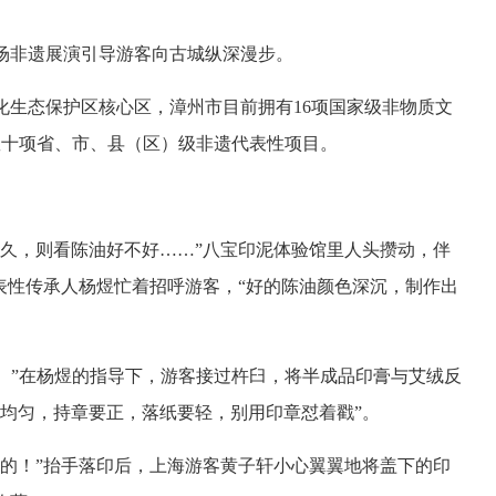
场非遗展演引导游客向古城纵深漫步。
化生态保护区核心区，漳州市目前拥有16项国家级非物质文
数十项省、市、县（区）级非遗代表性项目。
多久，则看陈油好不好……”八宝印泥体验馆里人头攒动，伴
表性传承人杨煜忙着招呼游客，“好的陈油颜色深沉，制作出
’。”在杨煜的指导下，游客接过杵臼，将半成品印膏与艾绒反
均匀，持章要正，落纸要轻，别用印章怼着戳”。
做的！”抬手落印后，上海游客黄子轩小心翼翼地将盖下的印