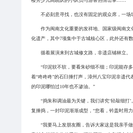
楼旁少儿高跷队的小队员与游客热情击掌……
不必刻意寻找，也没有固定的观众席，一场
作为闽南文化重要的发祥地、国家级闽南文
化遗产，其中7项集中于古城核心区，此外还有
循着展演来到古城修文路，非遗店铺林立。
“印泥软不软，要看朱砂细不细；印泥能存
着“咚咚咚”的石臼捶打声，漳州八宝印泥非遗代
的印泥哪怕过10年也不渗油。”
“捣朱和调油最为关键，我们讲究‘轻敲细打
复捶捣，一封印泥渐渐成型，“您看，钤盖时用力
“我要马上发朋友圈，告诉大家这是我亲手