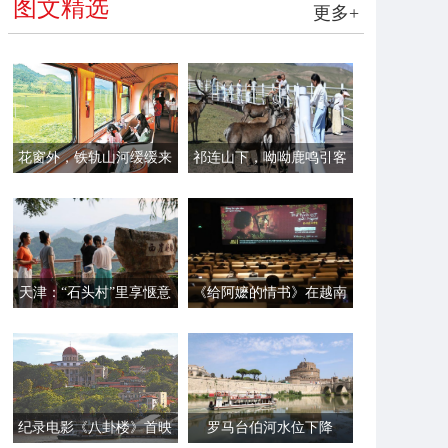
图文精选
更多+
花窗外，铁轨山河缓缓来
祁连山下，呦呦鹿鸣引客
来
天津：“石头村”里享惬意
《给阿嬷的情书》在越南
时光
首映
纪录电影《八卦楼》首映
罗马台伯河水位下降