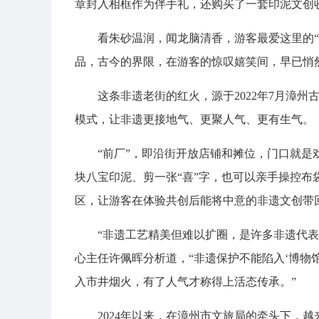
章封入相框作为伴手礼，还购买了一套印泥文创
看朱砂温润，闻龙脑清香，游客最爱这里的
品，古今的界限，在游客的惊叹嬉笑间，早已悄
这条非遗老街的红火，源于2022年7月漳州
模式，让非遗更接地气、更聚人气、更有生气。
“前厂”，即沿街开放店铺和摊位，门口就
块八宝印泥、剪一张“喜”字，也可以亲手操控布
区，让游客在体验共创后能将中意的非遗文创带
“非遗工艺精美但难以扩圈，是许多非遗代
心主任许佩晖分析道，“非遗保护不能陷入‘博物
入市井烟火，有了人气才称得上活态传承。”
2024年以来，在漳州市文旅局的牵头下，