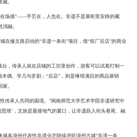
收藏。
“在场感”——手艺在，人也在。非遗不是展柜里安静的藏
然消融。
古城在修文路启动的“非遗一条街”项目，借“前厂后店”的商业
是戏台，传承人就在店铺的工坊里创作，游客可以试着打制一
袋木偶、学几句芗剧；“后店”，则是琳琅满目的商品展销
回家。
表性传承人共同的困境。”闽南师范大学艺术学院非遗研究中
馆思维’，文旅是最接地气的窗口，让非遗跃入街头巷尾、融
越来越多漳州代表性非遗业态陆续进驻漳州古城“非遗一条