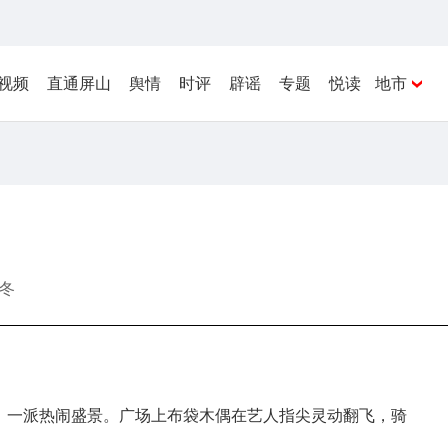
视频
直通屏山
舆情
时评
辟谣
专题
悦读
地市
冬
）
织，一派热闹盛景。广场上布袋木偶在艺人指尖灵动翻飞，骑