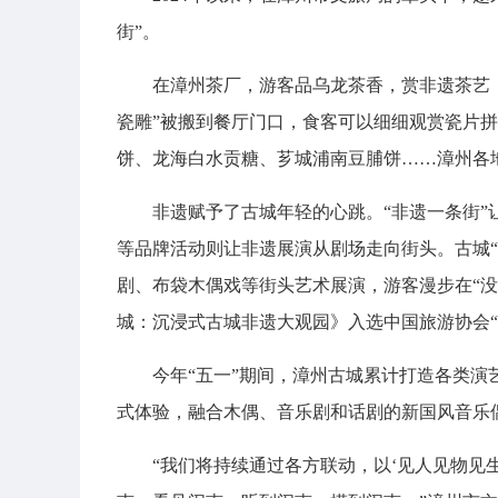
街”。
在漳州茶厂，游客品乌龙茶香，赏非遗茶艺
瓷雕”被搬到餐厅门口，食客可以细细观赏瓷片
饼、龙海白水贡糖、芗城浦南豆脯饼……漳州各地
非遗赋予了古城年轻的心跳。“非遗一条街”
等品牌活动则让非遗展演从剧场走向街头。古城
剧、布袋木偶戏等街头艺术展演，游客漫步在“没
城：沉浸式古城非遗大观园》入选中国旅游协会“2
今年“五一”期间，漳州古城累计打造各类演艺
式体验，融合木偶、音乐剧和话剧的新国风音乐
“我们将持续通过各方联动，以‘见人见物见