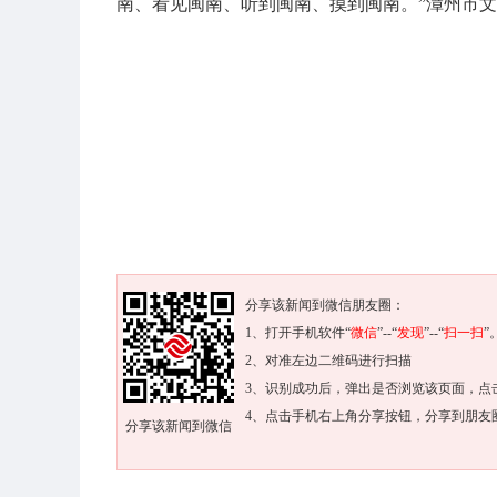
南、看见闽南、听到闽南、摸到闽南。”漳州市
分享该新闻到微信朋友圈：
1、打开手机软件“
微信
”--“
发现
”--“
扫一扫
”
2、对准左边二维码进行扫描
3、识别成功后，弹出是否浏览该页面，点
4、点击手机右上角分享按钮，分享到朋友
分享该新闻到微信