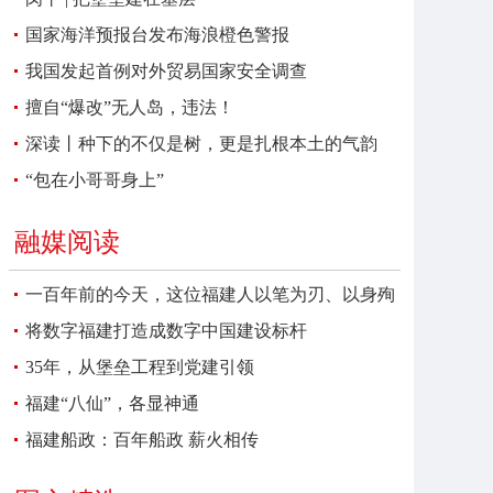
国家海洋预报台发布海浪橙色警报
我国发起首例对外贸易国家安全调查
擅自“爆改”无人岛，违法！
深读丨种下的不仅是树，更是扎根本土的气韵
“包在小哥哥身上”
融媒阅读
一百年前的今天，这位福建人以笔为刃、以身殉
报
将数字福建打造成数字中国建设标杆
35年，从堡垒工程到党建引领
福建“八仙”，各显神通
福建船政：百年船政 薪火相传