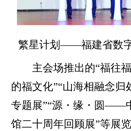
繁星计划——福建省数
主会场推出的“福往
的福文化”“山海相融念归
专题展”“源・缘・圆——
馆二十周年回顾展”等展