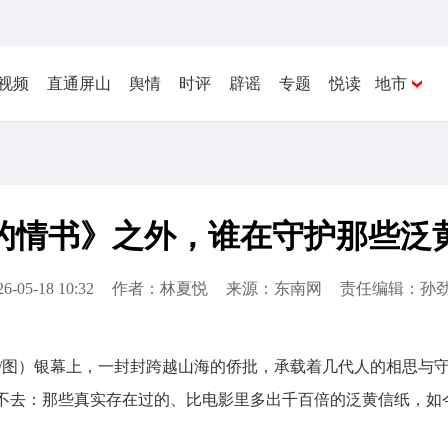
视频
直通屏山
舆情
时评
辟谣
专题
悦读
地市
的情书》之外，谁在守护那些泛
26-05-18 10:32
作者：林夏悦
来源：东南网
责任编辑：孙
 文/图）银幕上，一封封跨越山海的侨批，承载着几代人的相思
不去：那些真实存在过的、比电影里多出千百倍的泛黄信纸，如