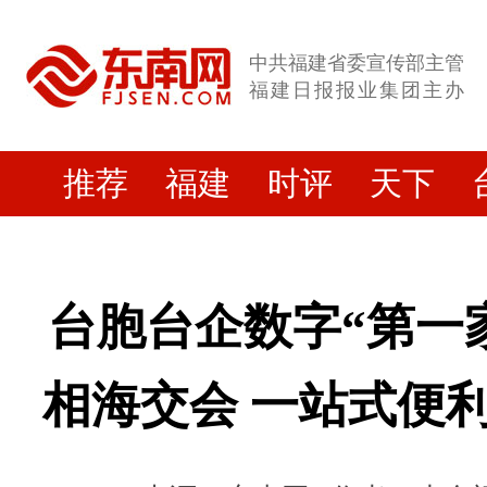
今
日，
中共福建省委宣传部主管
第
福建日报报业集团主办
二
十
八
推荐
福建
时评
天下
届
海
峡
两
岸
台胞台企数字“第一
经
贸
交
相海交会 一站式便
易
会
在
福