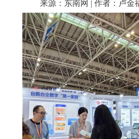
来源：东南网 | 作者：卢金福 |
州
开
幕，
台
胞
台
企
数
字“第
一
家
园”服
务
平
台
展
区
人