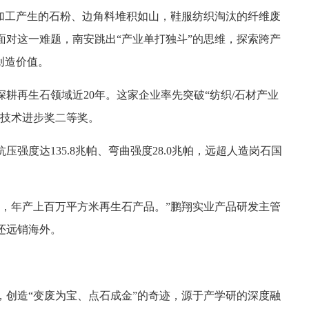
材加工产生的石粉、边角料堆积如山，鞋服纺织淘汰的纤维废
面对这一难题，南安跳出“产业单打独斗”的思维，探索跨产
创造价值。
耕再生石领域近20年。这家企业率先突破“纺织/石材产业
学技术进步奖二等奖。
强度达135.8兆帕、弯曲强度28.0兆帕，远超人造岗石国
废，年产上百万平方米再生石产品。”鹏翔实业产品研发主管
还远销海外。
，创造“变废为宝、点石成金”的奇迹，源于产学研的深度融