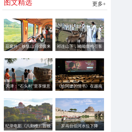
图文精选
更多+
花窗外，铁轨山河缓缓来
祁连山下，呦呦鹿鸣引客
来
天津：“石头村”里享惬意
《给阿嬷的情书》在越南
时光
首映
纪录电影《八卦楼》首映
罗马台伯河水位下降