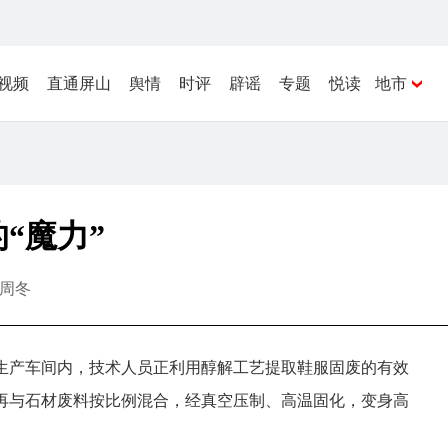
视频
直通屏山
舆情
时评
辟谣
专题
悦读
地市
“魔力”
周冬
司生产车间内，技术人员正利用醇解工艺提取鞋服固废的有效
再与石材废料按比例混合，经真空压制、高温固化，变身高