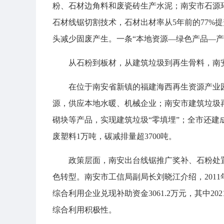
粉、石材边角料和废瓷砖生产水泥；南安市石源
石材线锯切割技术，石材出材率从5年前的77%提升
头减少固废产生。一条“本地资源—绿色产品—产
从石粉到板材，从建筑垃圾到再生骨料，南
在位于南安省新镇的福建海西再生资源产业
源，供应本地水暖、机械企业；南安市建筑垃圾
砌块等产品，实现建筑垃圾“零填埋”；全市还建
废塑料1万吨，碳减排量超3700吨。
政策层面，南安出台线锯推广奖补、石粉处置
色转型。南安市工信局副局长刘晓江介绍，201
综合利用企业兑现补助资金3061.2万元，其中202
综合利用积极性。