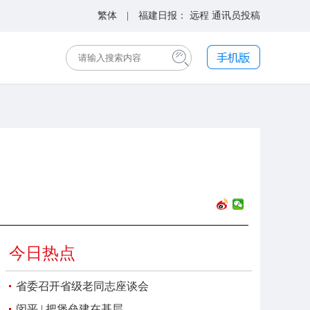
繁体
| 福建日报：
远程
通讯员投稿
今日热点
省委召开省级老同志座谈会
闵平 | 把堡垒建在基层