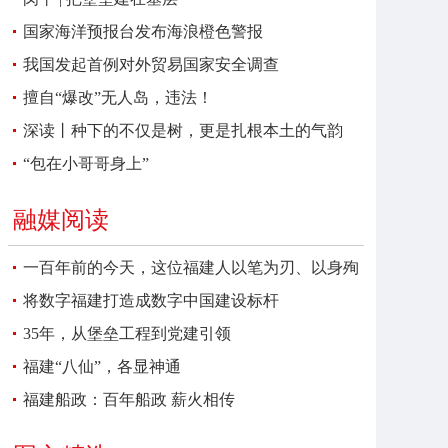
国家海洋预报台发布海浪橙色警报
我国发起首例对外贸易国家安全调查
擅自“爆改”无人岛，违法！
深读丨种下的不仅是树，更是扎根本土的气韵
“包在小哥哥身上”
融媒阅读
一百年前的今天，这位福建人以笔为刃、以身殉
报
将数字福建打造成数字中国建设标杆
35年，从堡垒工程到党建引领
福建“八仙”，各显神通
福建船政：百年船政 薪火相传