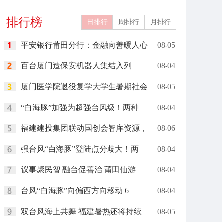
排行榜
日排行
周排行
月排行
平安银行莆田分行：金融向善暖人心
08-05
百台厦门造保安机器人集结入列
08-04
厦门医学院退役复学大学生暑期社会
08-05
“白海豚”加强为超强台风级！两种
08-04
福建建投集团联动国创会智库资源，
08-06
强台风“白海豚”登陆点分歧大！两
08-04
议事聚民智 融台促善治 莆田仙游
08-04
台风“白海豚”向偏西方向移动 6
08-04
双台风海上共舞 福建暑热还将持续
08-05