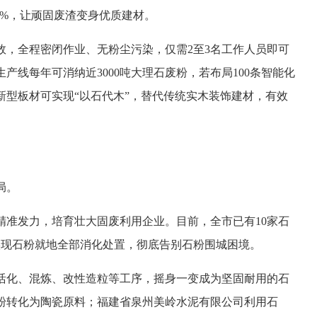
5%，让顽固废渣变身优质建材。
效，全程密闭作业、无粉尘污染，仅需2至3名工作人员即可
线每年可消纳近3000吨大理石废粉，若布局100条智能化
新型板材可实现“以石代木”，替代传统实木装饰建材，有效
局。
精准发力，培育壮大固废利用企业。目前，全市已有10家石
实现石粉就地全部消化处置，彻底告别石粉围城困境。
活化、混炼、改性造粒等工序，摇身一变成为坚固耐用的石
粉转化为陶瓷原料；福建省泉州美岭水泥有限公司利用石