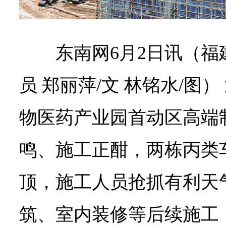
东南网6月2日讯（福
员 郑丽萍/文 林铭水/图
物医药产业园首动区高端
鸣、施工正酣，两栋丙类
顶，施工人员抢抓有利天
筑、室内装修等后续施工