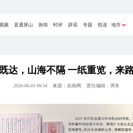
视频
直通屏山
舆情
时评
辟谣
专题
悦读
地市
既达，山海不隔 一纸重览，来
2026-06-03 09:34
来源：东南网
责任编辑：周冬