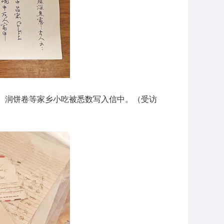
煎、润饼卷等家乡小吃被悉数写入信中。（受访