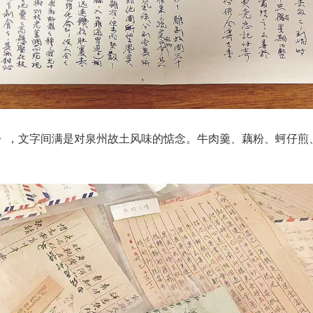
信笺》，文字间满是对泉州故土风味的惦念。牛肉羹、藕粉、蚵仔