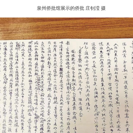
泉州侨批馆展示的侨批 庄钊滢 摄