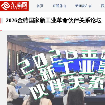
首页
直通屏山
新闻发布会
西
2026金砖国家新工业革命伙伴关系论坛