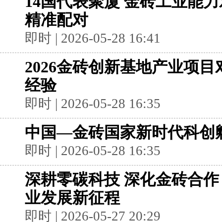
14国代表聚厦 金砖工业能
精准配对
即时 | 2026-05-28 16:41
2026金砖创新基地产业项
经验
即时 | 2026-05-28 16:35
中国—金砖国家新时代科创
即时 | 2026-05-28 16:35
深耕零碳科技 深化金砖合作
业发展新征程
即时 | 2026-05-27 20:29