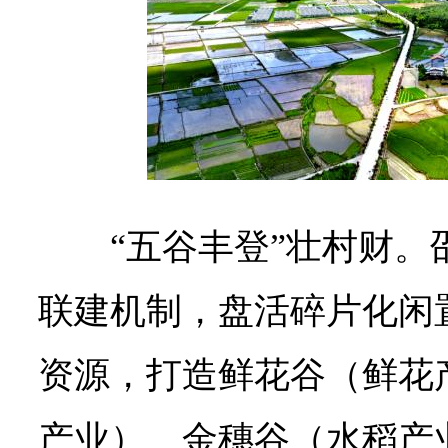
“五谷丰登”壮村财
联建机制，盘活碎片化闲
资源，打造鲜花谷（鲜花
产业）、金穗谷（水稻产