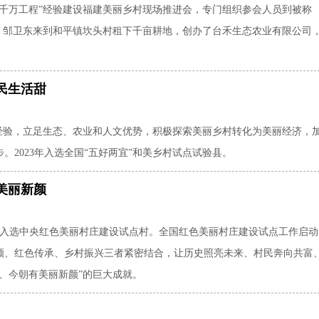
“千万工程”经验建设福建美丽乡村现场推进会，专门组织参会人员到被称
年底，邹卫东来到和平镇坎头村租下千亩耕地，创办了台禾生态农业有限公司
民生活甜
”经验，立足生态、农业和人文优势，积极探索美丽乡村转化为美丽经济，
。2023年入选全国“五好两宜”和美乡村试点试验县。
美丽新颜
先后入选中央红色美丽村庄建设试点村。全国红色美丽村庄建设试点工作启动
领、红色传承、乡村振兴三者紧密结合，让历史照亮未来、村民奔向共富
、今朝有美丽新颜”的巨大成就。